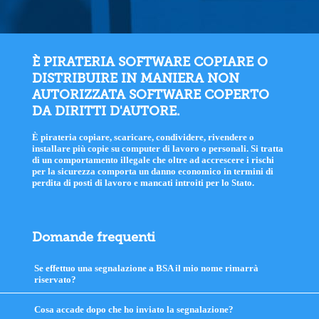
È PIRATERIA SOFTWARE COPIARE O
DISTRIBUIRE IN MANIERA NON
AUTORIZZATA SOFTWARE COPERTO
DA DIRITTI D'AUTORE.
È pirateria copiare, scaricare, condividere, rivendere o
installare più copie su computer di lavoro o personali. Si tratta
di un comportamento illegale che oltre ad accrescere i rischi
per la sicurezza comporta un danno economico in termini di
perdita di posti di lavoro e mancati introiti per lo Stato.
Domande frequenti
Se effettuo una segnalazione a BSA il mio nome rimarrà
riservato?
click
to
expand
Cosa accade dopo che ho inviato la segnalazione?
click
contents