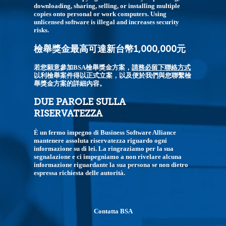
downloading, sharing, selling, or installing multiple
copies onto personal or work computers. Using
unlicensed software is illegal and increases security
risks.
檢舉獎金最高可達新台幣1,000,000元
若您願意參加BSA檢舉獎金方案，
請務必留下聯絡方式
以利檢舉案件得以正式立案，以及便於我們與您聯繫檢
舉獎金方案的詳細內容。
DUE PAROLE SULLA
RISERVATEZZA
È un fermo impegno di Business Software Alliance
mantenere assoluta riservatezza riguardo ogni
informazione su di lei. La ringraziamo per la sua
segnalazione e ci impegniamo a non rivelare alcuna
informazione riguardante la sua persona se non dietro
espressa richiesta delle autorità.
Contatta BSA