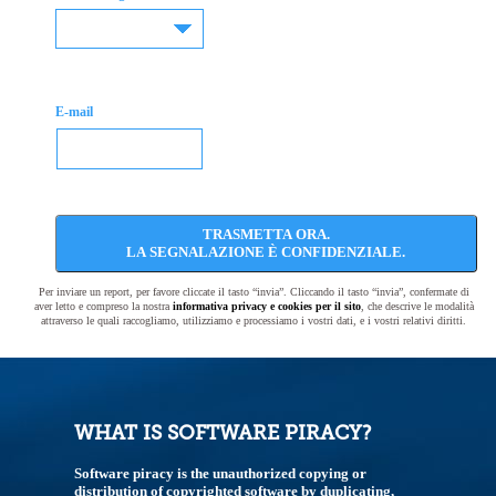
E-mail
TRASMETTA ORA.
LA SEGNALAZIONE È CONFIDENZIALE.
Per inviare un report, per favore cliccate il tasto “invia”. Cliccando il tasto “invia”, confermate di
aver letto e compreso la nostra
informativa privacy e cookies per il sito
, che descrive le modalità
attraverso le quali raccogliamo, utilizziamo e processiamo i vostri dati, e i vostri relativi diritti.
WHAT IS SOFTWARE PIRACY?
Software piracy is the unauthorized copying or
distribution of copyrighted software by duplicating,