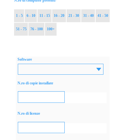
*
N.ro di computer presenti
1 - 5
6 - 10
11 - 15
16 - 20
21 - 30
31 - 40
41 - 50
51 - 75
76 - 100
100+
Software
N.ro di copie installate
N.ro di licenze