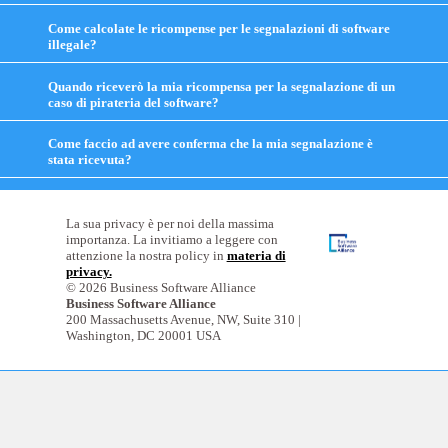
to
expand
Come calcolate le ricompense per le segnalazioni di software
contents
illegale?
click
to
expand
Quando riceverò la mia ricompensa per la segnalazione di un
contents
caso di pirateria del software?
click
to
expand
Come faccio ad avere conferma che la mia segnalazione è
contents
stata ricevuta?
click
to
expand
contents
La sua privacy è per noi della massima
importanza. La invitiamo a leggere con
attenzione la nostra policy in
materia di
privacy.
© 2026 Business Software Alliance
Business Software Alliance
200 Massachusetts Avenue, NW, Suite 310 |
Washington, DC 20001 USA