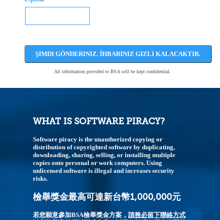
ŞIMDI GÖNDERINIZ. İHBARINIZ GIZLI KALACAKTIR.
All information provided to BSA will be kept confidential.
WHAT IS SOFTWARE PIRACY?
Software piracy is the unauthorized copying or
distribution of copyrighted software by duplicating,
downloading, sharing, selling, or installing multiple
copies onto personal or work computers. Using
unlicensed software is illegal and increases security
risks.
檢舉獎金最高可達新台幣1,000,000元
若您願意參加BSA檢舉獎金方案，
請務必留下聯絡方式