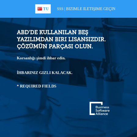
TU
SSS
|
BIZIMLE ILETIŞIME GEÇIN
ABD'DE KULLANILAN BEŞ
YAZILIMDAN BIRI LISANSIZDIR.
ÇÖZÜMÜN PARÇASI OLUN.
Korsanlığı şimdi ihbar edin.
İHBARINIZ GIZLI KALACAK.
* REQUIRED FIELDS