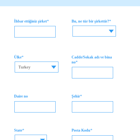
*
*
İhbar ettiğiniz şirket
Bu, ne tür bir şirkettir?
*
Ülke
Cadde/Sokak adı ve bina
*
no
Turkey
*
Daire no
Şehir
*
*
State
Posta Kodu