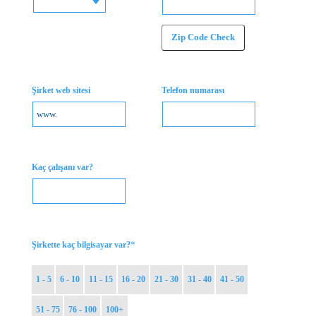
Zip Code Check
Şirket web sitesi
Telefon numarası
Kaç çalışanı var?
*
Şirkette kaç bilgisayar var?
1 - 5
6 - 10
11 - 15
16 - 20
21 - 30
31 - 40
41 - 50
51 - 75
76 - 100
100+