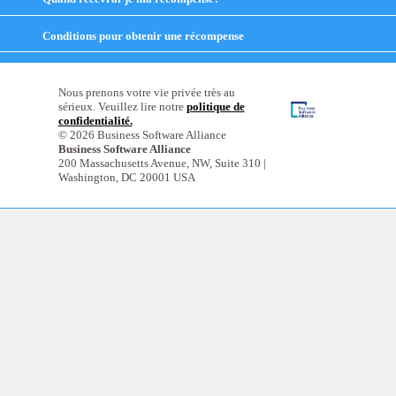
contents
to
expand
Conditions pour obtenir une récompense
click
contents
to
expand
contents
Nous prenons votre vie privée très au
sérieux. Veuillez lire notre
politique de
confidentialité.
© 2026 Business Software Alliance
Business Software Alliance
200 Massachusetts Avenue, NW, Suite 310 |
Washington, DC 20001 USA