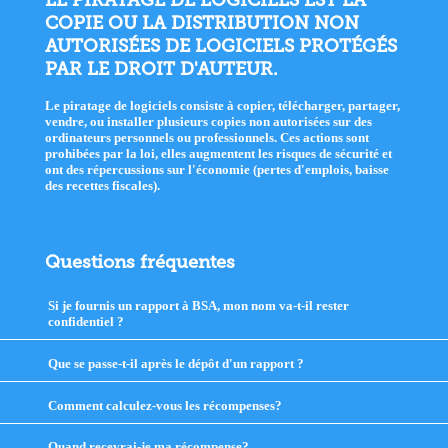
COPIE OU LA DISTRIBUTION NON
AUTORISÉES DE LOGICIELS PROTÉGÉS
PAR LE DROIT D'AUTEUR.
Le piratage de logiciels consiste à copier, télécharger, partager,
vendre, ou installer plusieurs copies non autorisées sur des
ordinateurs personnels ou professionnels. Ces actions sont
prohibées par la loi, elles augmentent les risques de sécurité et
ont des répercussions sur l'économie (pertes d'emplois, baisse
des recettes fiscales).
Questions fréquentes
Si je fournis un rapport à BSA, mon nom va-t-il rester
confidentiel ?
click
to
expand
Que se passe-t-il après le dépôt d'un rapport ?
click
contents
to
expand
Comment calculez-vous les récompenses?
click
contents
to
expand
Quand recevrai-je ma récompense?
click