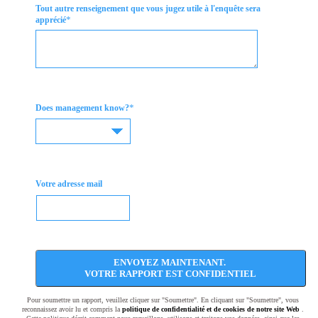
Tout autre renseignement que vous jugez utile à l'enquête sera
*
apprécié
*
Does management know?
Votre adresse mail
ENVOYEZ MAINTENANT.
VOTRE RAPPORT EST CONFIDENTIEL
Pour soumettre un rapport, veuillez cliquer sur "Soumettre". En cliquant sur "Soumettre", vous
reconnaissez avoir lu et compris la
politique de confidentialité et de cookies de notre site Web
.