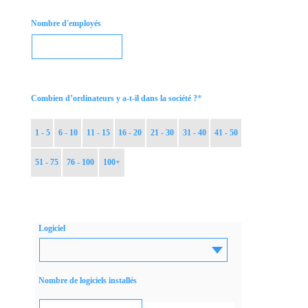
Nombre d'employés
*
Combien d’ordinateurs y a-t-il dans la société ?
1 - 5
6 - 10
11 - 15
16 - 20
21 - 30
31 - 40
41 - 50
51 - 75
76 - 100
100+
Logiciel
Nombre de logiciels installés