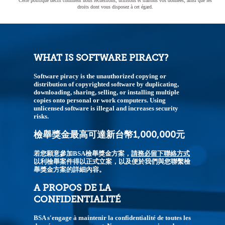
Cette politique décrit comment nous recueillons, utilisons et traitons vos données, ainsi que les
droits dont vous disposez à cet égard.
WHAT IS SOFTWARE PIRACY?
Software piracy is the unauthorized copying or
distribution of copyrighted software by duplicating,
downloading, sharing, selling, or installing multiple
copies onto personal or work computers. Using
unlicensed software is illegal and increases security
risks.
檢舉獎金最高可達新台幣1,000,000元
若您願意參加BSA檢舉獎金方案，
請務必留下聯絡方式
以利檢舉案件得以正式立案，以及便於我們與您聯繫檢
舉獎金方案的詳細內容。
A PROPOS DE LA
CONFIDENTIALITÉ
BSA s'engage à maintenir la confidentialité de toutes les