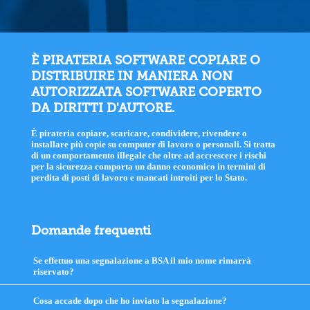
È PIRATERIA SOFTWARE COPIARE O
DISTRIBUIRE IN MANIERA NON
AUTORIZZATA SOFTWARE COPERTO
DA DIRITTI D'AUTORE.
È pirateria copiare, scaricare, condividere, rivendere o
installare più copie su computer di lavoro o personali. Si tratta
di un comportamento illegale che oltre ad accrescere i rischi
per la sicurezza comporta un danno economico in termini di
perdita di posti di lavoro e mancati introiti per lo Stato.
Domande frequenti
Se effettuo una segnalazione a BSA il mio nome rimarrà
riservato?
click
to
expand
Cosa accade dopo che ho inviato la segnalazione?
click
contents