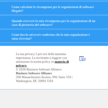
to
expand
Come calcolate le ricompense per le segnalazioni di software
contents
illegale?
click
to
expand
Quando riceverò la mia ricompensa per la segnalazione di un
contents
caso di pirateria del software?
click
to
expand
Come faccio ad avere conferma che la mia segnalazione è
contents
stata ricevuta?
click
to
expand
contents
La sua privacy è per noi della massima
importanza. La invitiamo a leggere con
attenzione la nostra policy in
materia di
privacy.
© 2026 Business Software Alliance
Business Software Alliance
200 Massachusetts Avenue, NW, Suite 310 |
Washington, DC 20001 USA