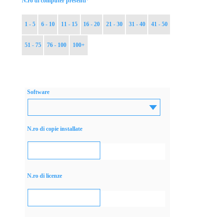
*
N.ro di computer presenti
1 - 5
6 - 10
11 - 15
16 - 20
21 - 30
31 - 40
41 - 50
51 - 75
76 - 100
100+
Software
N.ro di copie installate
N.ro di licenze