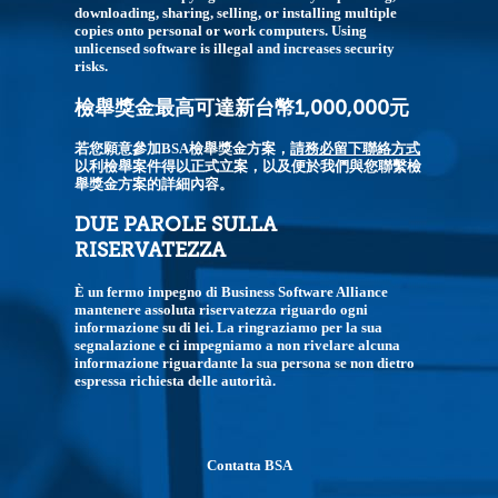
downloading, sharing, selling, or installing multiple
copies onto personal or work computers. Using
unlicensed software is illegal and increases security
risks.
檢舉獎金最高可達新台幣1,000,000元
若您願意參加BSA檢舉獎金方案，
請務必留下聯絡方式
以利檢舉案件得以正式立案，以及便於我們與您聯繫檢
舉獎金方案的詳細內容。
DUE PAROLE SULLA
RISERVATEZZA
È un fermo impegno di Business Software Alliance
mantenere assoluta riservatezza riguardo ogni
informazione su di lei. La ringraziamo per la sua
segnalazione e ci impegniamo a non rivelare alcuna
informazione riguardante la sua persona se non dietro
espressa richiesta delle autorità.
Contatta BSA