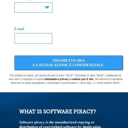
E-mail
TRASMETTA ORA.
LA SEGNALAZIONE È CONFIDENZIALE.
Per inviare un report, per favore cliccate il tasto “invia”. Cliccando il tasto “invia”, confermate di
aver letto e compreso la nostra
informativa privacy e cookies per il sito
, che descrive le modalità
attraverso le quali raccogliamo, utilizziamo e processiamo i vostri dati, e i vostri relativi diritti.
WHAT IS SOFTWARE PIRACY?
Software piracy is the unauthorized copying or
distribution of copyrighted software by duplicating,