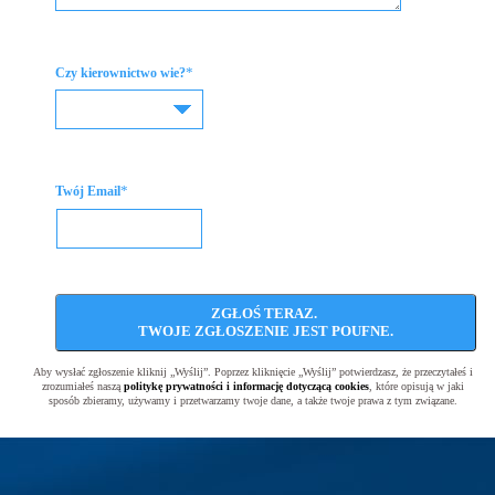
*
Czy kierownictwo wie?
*
Twój Email
ZGŁOŚ TERAZ.
TWOJE ZGŁOSZENIE JEST POUFNE.
Aby wysłać zgłoszenie kliknij „Wyślij”. Poprzez kliknięcie „Wyślij” potwierdzasz, że przeczytałeś i
zrozumiałeś naszą
politykę prywatności i informację dotyczącą cookies
, które opisują w jaki
sposób zbieramy, używamy i przetwarzamy twoje dane, a także twoje prawa z tym związane.