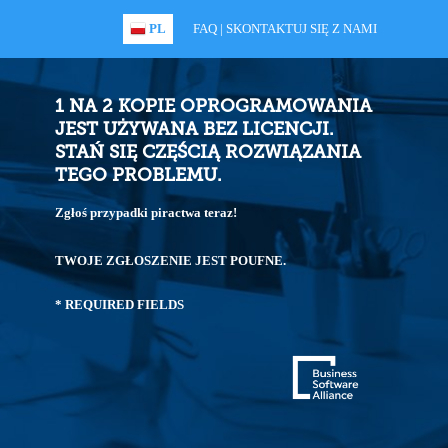
PL
FAQ
|
SKONTAKTUJ SIĘ Z NAMI
1 NA 2 KOPIE OPROGRAMOWANIA
JEST UŻYWANA BEZ LICENCJI.
STAŃ SIĘ CZĘŚCIĄ ROZWIĄZANIA
TEGO PROBLEMU.
Zgłoś przypadki piractwa teraz!
TWOJE ZGŁOSZENIE JEST POUFNE.
* REQUIRED FIELDS