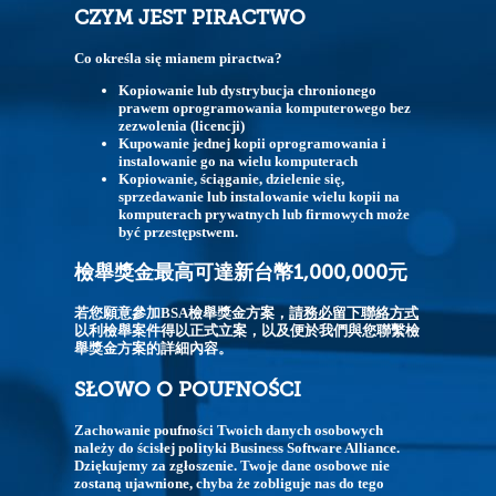
CZYM JEST PIRACTWO
Co określa się mianem piractwa?
Kopiowanie lub dystrybucja chronionego
prawem oprogramowania komputerowego bez
zezwolenia (licencji)
Kupowanie jednej kopii oprogramowania i
instalowanie go na wielu komputerach
Kopiowanie, ściąganie, dzielenie się,
sprzedawanie lub instalowanie wielu kopii na
komputerach prywatnych lub firmowych może
być przestępstwem.
檢舉獎金最高可達新台幣1,000,000元
若您願意參加BSA檢舉獎金方案，
請務必留下聯絡方式
以利檢舉案件得以正式立案，以及便於我們與您聯繫檢
舉獎金方案的詳細內容。
SŁOWO O POUFNOŚCI
Zachowanie poufności Twoich danych osobowych
należy do ścisłej polityki Business Software Alliance.
Dziękujemy za zgłoszenie. Twoje dane osobowe nie
zostaną ujawnione, chyba że zobliguje nas do tego