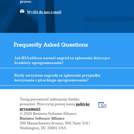
prawo.
Wyślij do nas e-mail
Frequently Asked Questions
Jak BSA oblicza wartość nagród za zgłoszenia dotyczące
kradzieży oprogramowania?
click
to
expand
Kiedy otrzymam nagrodę za zgłoszenie przypadku
contents
korzystania z pirackiego oprogramowania?
click
to
expand
contents
Twoją prywatność traktujemy bardzo
poważnie. Przeczytaj proszę naszą
politykę
prywatności
.
© 2026 Business Software Alliance
Business Software Alliance
200 Massachusetts Avenue, NW, Suite 310 |
Washington, DC 20001 USA