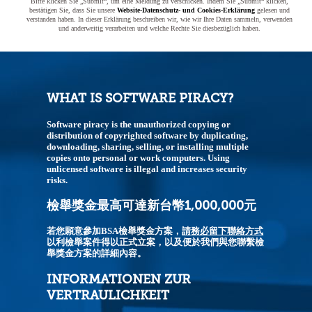
Bitte klicken Sie „Submit“, um eine Meldung zu verschicken. Indem Sie „Submit“ klicken,
bestätigen Sie, dass Sie unsere
Website-Datenschutz- und Cookies-Erklärung
gelesen und
verstanden haben. In dieser Erklärung beschreiben wir, wie wir Ihre Daten sammeln, verwenden
und anderweitig verarbeiten und welche Rechte Sie diesbezüglich haben.
WHAT IS SOFTWARE PIRACY?
Software piracy is the unauthorized copying or
distribution of copyrighted software by duplicating,
downloading, sharing, selling, or installing multiple
copies onto personal or work computers. Using
unlicensed software is illegal and increases security
risks.
檢舉獎金最高可達新台幣1,000,000元
若您願意參加BSA檢舉獎金方案，
請務必留下聯絡方式
以利檢舉案件得以正式立案，以及便於我們與您聯繫檢
舉獎金方案的詳細內容。
INFORMATIONEN ZUR
VERTRAULICHKEIT