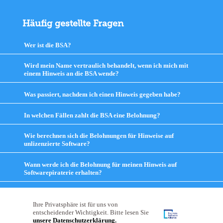
Häufig gestellte Fragen
Wer ist die BSA?
click
to
expand
Wird mein Name vertraulich behandelt, wenn ich mich mit
contents
einem Hinweis an die BSA wende?
click
to
expand
Was passiert, nachdem ich einen Hinweis gegeben habe?
click
contents
to
expand
In welchen Fällen zahlt die BSA eine Belohnung?
click
contents
to
expand
Wie berechnen sich die Belohnungen für Hinweise auf
contents
unlizenzierte Software?
click
to
expand
Wann werde ich die Belohnung für meinen Hinweis auf
contents
Softwarepiraterie erhalten?
click
to
expand
contents
Ihre Privatsphäre ist für uns von
entscheidender Wichtigkeit. Bitte lesen Sie
unsere Datenschutzerklärung.